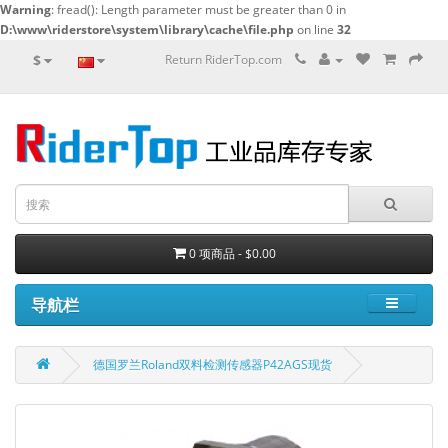
Warning
: fread(): Length parameter must be greater than 0 in
D:\www\riderstore\system\library\cache\file.php
on line
32
$
Return RiderTop.com
0 项商品 - $0.00
导航栏
德国罗兰Roland双料检测传感器P42AGS现货