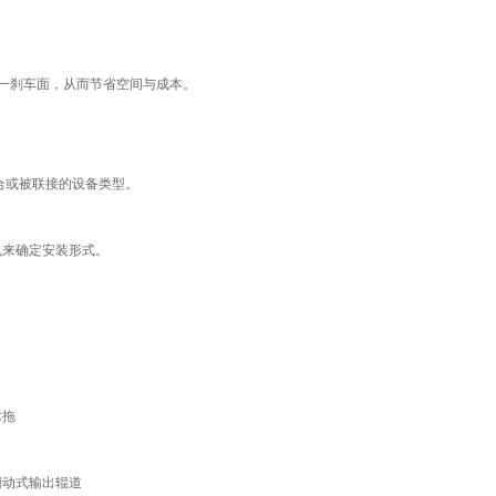
一刹车面，从而节省空间与成本。
合或被联接的设备类型。
孔来确定安装形式。
木拖
回动式输出辊道