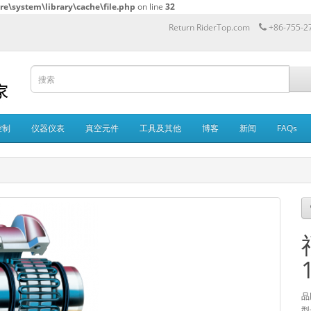
re\system\library\cache\file.php
on line
32
Return RiderTop.com
+86-755-2
控制
仪器仪表
真空元件
工具及其他
博客
新闻
FAQs
品
型号