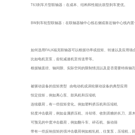
T63刹车片型联轴器：在成本、结构和性能比鼓型刹车更优。
BW刹车轮型联轴器：在联轴器轴中心线右侧或靠近轴中心线内置
如何选用FALK福克联轴器可以根据功率或扭矩、转速以及应用场
比如电机至泵，齿轮减速机至传送带等。
根据轴直径、轴间隙、实际空间的限制情况以及是否需要特殊轴
被驱动设备的扭矩类型 由电动机或涡轮驱动设备的典型应用
恒定扭矩，例如离心泵、鼓风机和压缩机
连续载荷，有一些扭矩变化。例如塑料挤压机和压缩机
轻度冲击载荷，例如金属挤压机、冷却塔、收割蔗糖的长刀、原
可预见的中度冲击载荷，例如翻斗车、碎石机、振动筛
带有一些反响扭矩的强冲击载荷例如粗轧机，往复泵，压缩机，