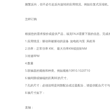
频繁反向，但不必引起反向旋转的应用情况。例如往复式压缩机
怎样订购
根据您的需求报价或提供产品，福克FALK需要下面的信息。完成
1.应用情况：驱动和被驱动的设备 如电机与泵 风机等
2.功率：正常功率 KW。 最大功率KW或扭矩NM
3.转速RPM
4.数量
5.联轴器的规格和种类。例如规格10R10.1020T10
6.轴间隙或轴端的距离BE的尺寸。
7.孔的尺寸：必须说明是间隙配合或过盈配合，请提供配合尺寸
8.轴尺寸如下：
直轴：