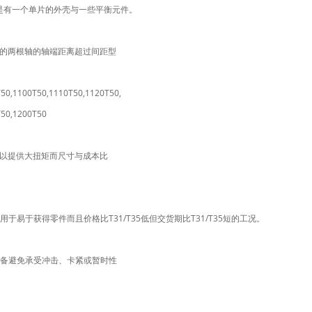
点是有一个单片的外壳与一些平衡元件。
接的两根轴的轴端距离超过间距型
50,1100T50,1110T50,1120T50,
T50,1200T50
可以提供大扭矩而尺寸与成本比
于易于获得零件而且价格比T31/T35低但交货期比T31/T35短的工况。
护设备避免承受冲击、卡紧或暂时性