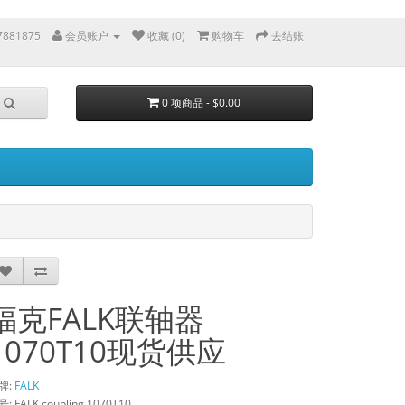
7881875
会员账户
收藏 (0)
购物车
去结账
0 项商品 - $0.00
福克FALK联轴器
1070T10现货供应
牌:
FALK
: FALK coupling 1070T10