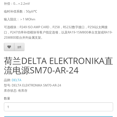
0…
2.2mV
补偿：
＋
50
V/
临时补偿系数：
μ
℃
1 MOhm
输入阻抗：＞
P249 ISO AMP CARD
P258
RS232
P256
可选模块：
，
，
数字接口，
以太网接
P247
RA19-1SM800
RA19-
口，
功率补偿模块等客户指定选项，以及
单台支架或
2SM800
双台并列金属支架。
荷兰DELTA ELEKTRONIKA直
流电源SM70-AR-24
品牌:
DELTA
型号: DELTA ELEKTRONIKA SM70-AR-24
库存状态: 有库存
数量