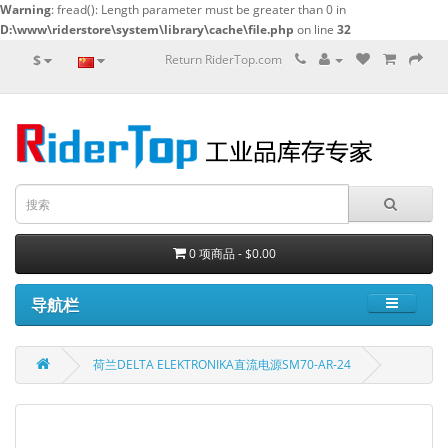
Warning
: fread(): Length parameter must be greater than 0 in
D:\www\riderstore\system\library\cache\file.php
on line
32
$
Return RiderTop.com
0 项商品 - $0.00
导航栏
荷兰DELTA ELEKTRONIKA直流电源SM70-AR-24