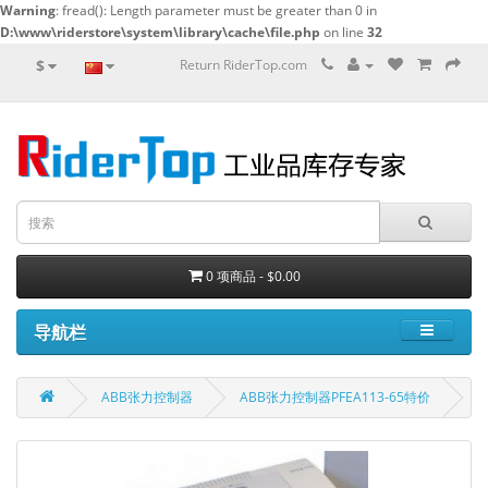
Warning
: fread(): Length parameter must be greater than 0 in
D:\www\riderstore\system\library\cache\file.php
on line
32
$
Return RiderTop.com
0 项商品 - $0.00
导航栏
ABB张力控制器
ABB张力控制器PFEA113-65特价