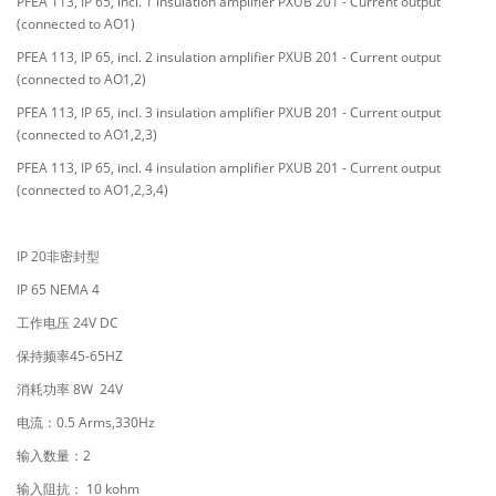
PFEA 113, IP 65, incl. 1 insulation amplifier PXUB 201 - Current output
(connected to AO1)
PFEA 113, IP 65, incl. 2 insulation amplifier PXUB 201 - Current output
(connected to AO1,2)
PFEA 113, IP 65, incl. 3 insulation amplifier PXUB 201 - Current output
(connected to AO1,2,3)
PFEA 113, IP 65, incl. 4 insulation amplifier PXUB 201 - Current output
(connected to AO1,2,3,4)
IP 20非密封型
IP 65 NEMA 4
工作电压 24V DC
保持频率45-65HZ
消耗功率 8W 24V
电流：0.5 Arms,330Hz
输入数量：2
输入阻抗： 10 kohm